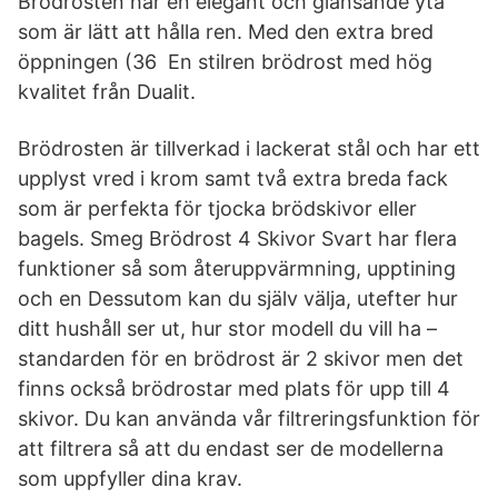
Brödrosten har en elegant och glänsande yta
som är lätt att hålla ren. Med den extra bred
öppningen (36 En stilren brödrost med hög
kvalitet från Dualit.
Brödrosten är tillverkad i lackerat stål och har ett
upplyst vred i krom samt två extra breda fack
som är perfekta för tjocka brödskivor eller
bagels. Smeg Brödrost 4 Skivor Svart har flera
funktioner så som återuppvärmning, upptining
och en Dessutom kan du själv välja, utefter hur
ditt hushåll ser ut, hur stor modell du vill ha –
standarden för en brödrost är 2 skivor men det
finns också brödrostar med plats för upp till 4
skivor. Du kan använda vår filtreringsfunktion för
att filtrera så att du endast ser de modellerna
som uppfyller dina krav.