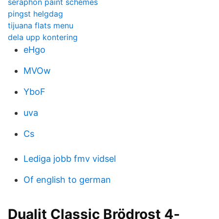
seraphon paint schemes
pingst helgdag
tijuana flats menu
dela upp kontering
eHgo
MVOw
YboF
uva
Cs
Lediga jobb fmv vidsel
Of english to german
Dualit Classic Brödrost 4-