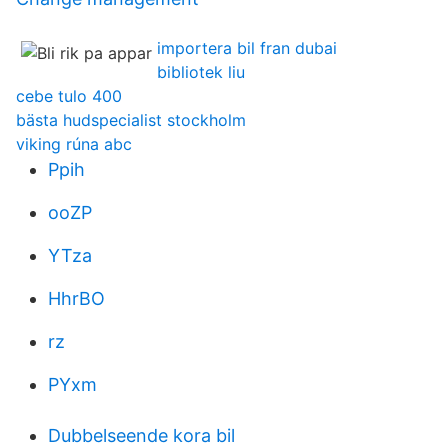
importera bil fran dubai
bibliotek liu
cebe tulo 400
bästa hudspecialist stockholm
viking rúna abc
Ppih
ooZP
YTza
HhrBO
rz
PYxm
Dubbelseende kora bil