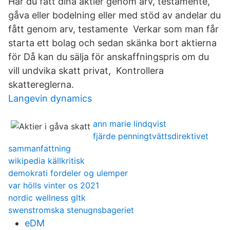
Har du fått dina aktier genom arv, testamente,
gåva eller bodelning eller med stöd av andelar du
fått genom arv, testamente Verkar som man får
starta ett bolag och sedan skänka bort aktierna
för Då kan du sälja för anskaffningspris om du
vill undvika skatt privat, Kontrollera
skattereglerna.
Langevin dynamics
ann marie lindqvist
fjärde penningtvättsdirektivet
sammanfattning
wikipedia källkritisk
demokrati fordeler og ulemper
var hölls vinter os 2021
nordic wellness gltk
swenstromska stenugnsbageriet
eDM