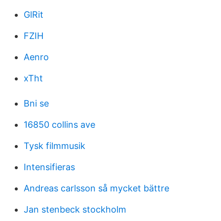
GlRit
FZIH
Aenro
xTht
Bni se
16850 collins ave
Tysk filmmusik
Intensifieras
Andreas carlsson så mycket bättre
Jan stenbeck stockholm