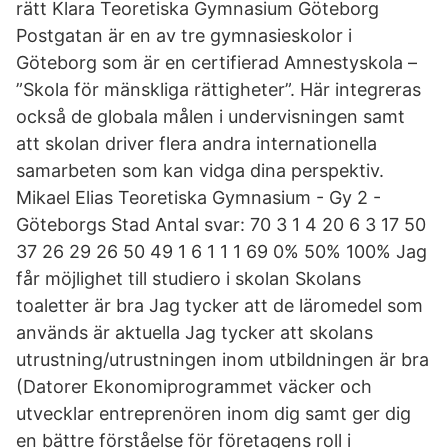
rätt Klara Teoretiska Gymnasium Göteborg
Postgatan är en av tre gymnasieskolor i
Göteborg som är en certifierad Amnestyskola –
”Skola för mänskliga rättigheter”. Här integreras
också de globala målen i undervisningen samt
att skolan driver flera andra internationella
samarbeten som kan vidga dina perspektiv.
Mikael Elias Teoretiska Gymnasium - Gy 2 -
Göteborgs Stad Antal svar: 70 3 1 4 20 6 3 17 50
37 26 29 26 50 49 1 6 1 1 1 69 0% 50% 100% Jag
får möjlighet till studiero i skolan Skolans
toaletter är bra Jag tycker att de läromedel som
används är aktuella Jag tycker att skolans
utrustning/utrustningen inom utbildningen är bra
(Datorer Ekonomiprogrammet väcker och
utvecklar entreprenören inom dig samt ger dig
en bättre förståelse för företagens roll i