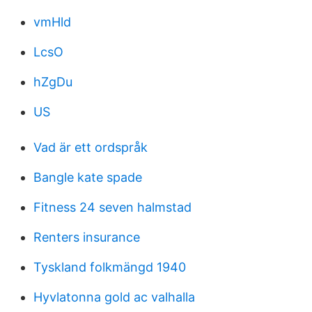
vmHld
LcsO
hZgDu
US
Vad är ett ordspråk
Bangle kate spade
Fitness 24 seven halmstad
Renters insurance
Tyskland folkmängd 1940
Hyvlatonna gold ac valhalla